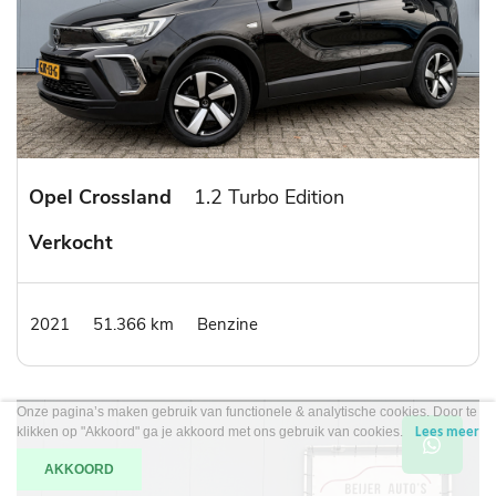
Opel Crossland
1.2 Turbo Edition
Verkocht
2021
51.366 km
Benzine
Onze pagina’s maken gebruik van functionele & analytische cookies. Door te
klikken op "Akkoord" ga je akkoord met ons gebruik van cookies.
Lees meer
AKKOORD